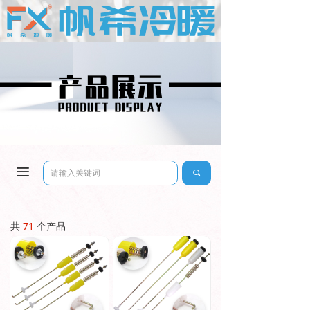
끀
끠
共
71
个产品