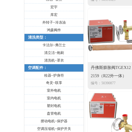
宏宇
库宏
外转子~冷冻油
鸿森阀件
清洗类型：
卡洁尔~弗兰士
清立洁~炮刷
清洗机~罩衣
空调配件：
丹佛斯膨胀阀TGEX12
桂器~护身符
2159（R22外一体）
奇灵~联享
编号：50390877
室外电机
室内电机
塑封电机
盘管电机
摆动电机~保护器
空调压缩机~保护开关