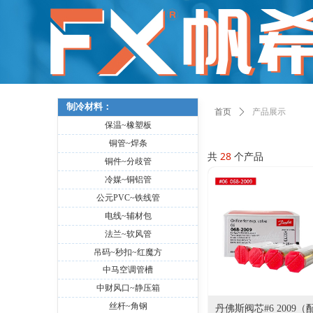
制冷材料：
首页
ꄲ
产品展示
保温~橡塑板
铜管~焊条
共
28
个产品
铜件~分歧管
冷媒~铜铝管
公元PVC~铁线管
电线~辅材包
法兰~软风管
吊码~秒扣~红魔方
中马空调管槽
中财风口~静压箱
丝杆~角钢
丹佛斯阀芯#6 2009（