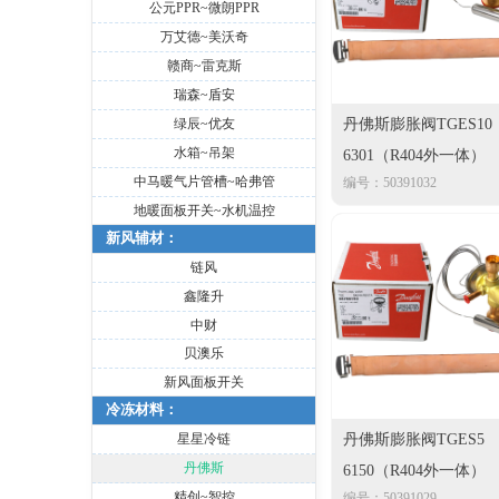
公元PPR~微朗PPR
万艾德~美沃奇
赣商~雷克斯
瑞森~盾安
绿辰~优友
丹佛斯膨胀阀TGES10
水箱~吊架
6301（R404外一体）
中马暖气片管槽~哈弗管
编号：50391032
地暖面板开关~水机温控
新风辅材：
链风
鑫隆升
中财
贝澳乐
新风面板开关
冷冻材料：
丹佛斯膨胀阀TGES5
星星冷链
丹佛斯
6150（R404外一体）
精创~智控
编号：50391029