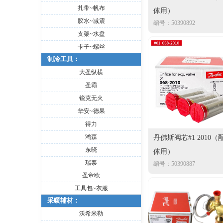
扎带~帆布
体用）
胶水~减震
编号：50390892
支架~水盘
卡子~螺丝
制冷工具：
大圣纵横
圣霸
锐克无火
华安~德果
得力
鸿森
丹佛斯阀芯#1 2010（
东晓
体用）
瑞泰
编号：50390887
圣帝欧
工具包~衣服
采暖辅材：
沃希米勒