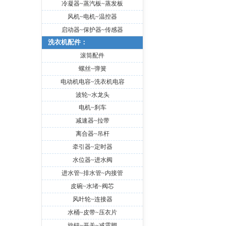
冷凝器~蒸汽板~蒸发板
风机~电机~温控器
启动器~保护器~传感器
洗衣机配件：
滚筒配件
螺丝~弹簧
电动机电容~洗衣机电容
波轮~水龙头
电机~刹车
减速器~拉带
离合器~吊杆
牵引器~定时器
水位器~进水阀
进水管~排水管~内接管
皮碗~水堵~阀芯
风叶轮~连接器
水桶~皮带~压衣片
旋钮~开关~减震脚