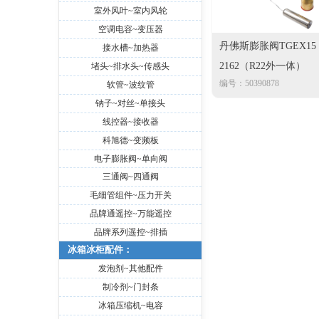
室外风叶~室内风轮
空调电容~变压器
丹佛斯膨胀阀TGEX15
接水槽~加热器
2162（R22外一体）
堵头~排水头~传感头
编号：50390878
软管~波纹管
钠子~对丝~单接头
线控器~接收器
科旭德~变频板
电子膨胀阀~单向阀
三通阀~四通阀
毛细管组件~压力开关
品牌通遥控~万能遥控
品牌系列遥控~排插
冰箱冰柜配件：
发泡剂~其他配件
制冷剂~门封条
冰箱压缩机~电容