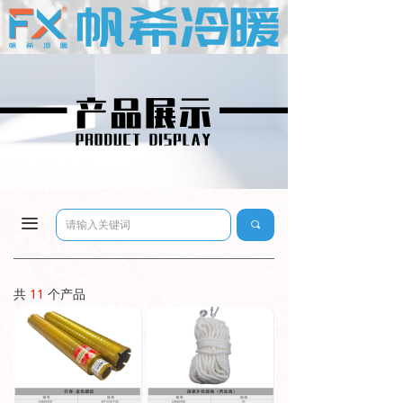
끀
끠
共
11
个产品