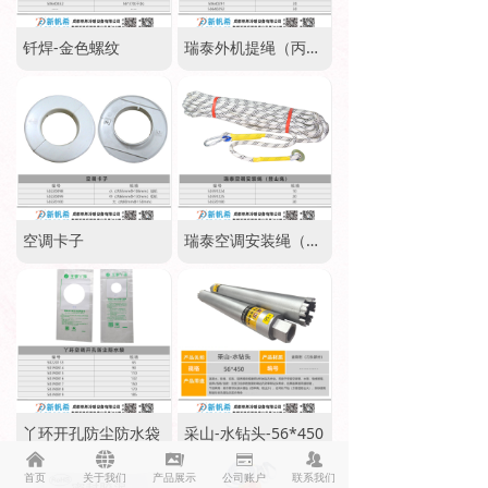
钎焊-金色螺纹
瑞泰外机提绳（丙纶绳）
空调卡子
瑞泰空调安装绳（登山绳）
丫环开孔防尘防水袋
采山-水钻头-56*450
낀
뀁
끡
녃
뀡
首页
关于我们
产品展示
公司账户
联系我们