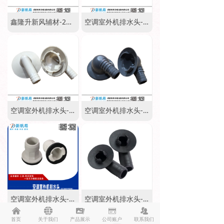
鑫隆升新风辅材-200过梁器
空调室外机排水头-美的新款
空调室外机排水头-长虹新款
空调室外机排水头-TCL新款
空调室外机排水头-日立海信中央空调
空调室外机排水头-松下
낀
뀁
끡
녃
뀡
首页
关于我们
产品展示
公司账户
联系我们