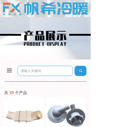
끀
끠
共
35
个产品