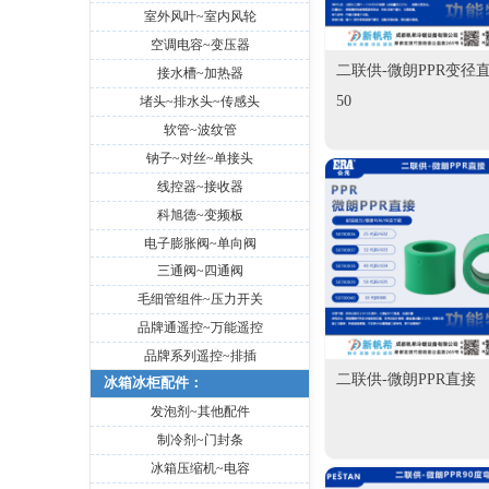
室外风叶~室内风轮
空调电容~变压器
二联供-微朗PPR变径
接水槽~加热器
50
堵头~排水头~传感头
软管~波纹管
钠子~对丝~单接头
线控器~接收器
科旭德~变频板
电子膨胀阀~单向阀
三通阀~四通阀
毛细管组件~压力开关
品牌通遥控~万能遥控
品牌系列遥控~排插
二联供-微朗PPR直接
冰箱冰柜配件：
发泡剂~其他配件
制冷剂~门封条
冰箱压缩机~电容