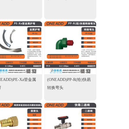
NEADD)PE-Xa管金属
(ONEADD)PP-R(给)快易
弯
转换弯头