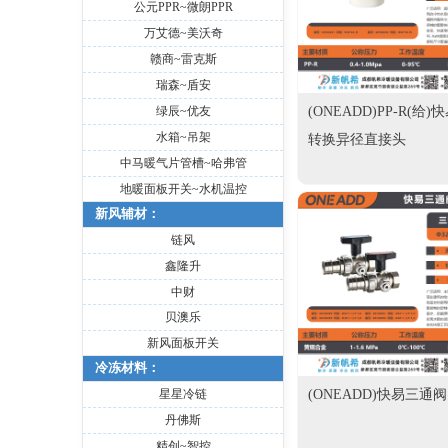
公元PPR~微朗PPR
万艾德~美沃奇
赣商~雷克斯
瑞森~盾安
绿辰~优友
(ONEADD)PP-R(给)
水箱~吊架
转换异径直接头
中马暖气片管槽~哈弗管
地暖面板开关~水机温控
新风辅材：
链风
鑫隆升
中财
贝澳乐
新风面板开关
冷冻材料：
(ONEADD)快易三通阀
星星冷链
丹佛斯
精创~智控