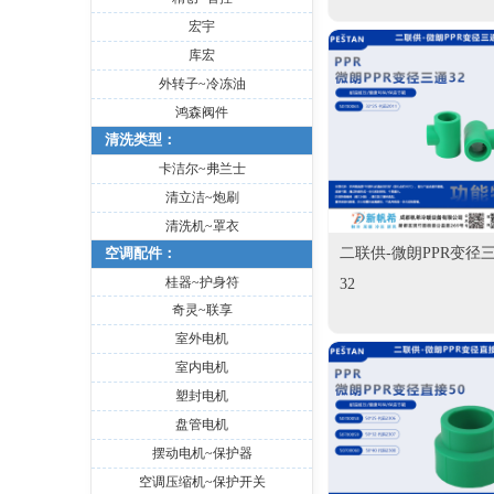
宏宇
库宏
外转子~冷冻油
鸿森阀件
清洗类型：
卡洁尔~弗兰士
清立洁~炮刷
清洗机~罩衣
空调配件：
二联供-微朗PPR变径
桂器~护身符
32
奇灵~联享
室外电机
室内电机
塑封电机
盘管电机
摆动电机~保护器
空调压缩机~保护开关