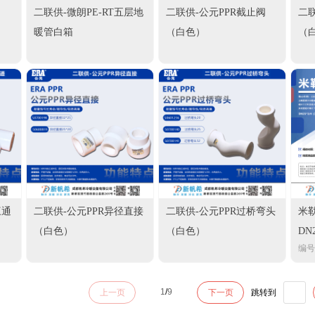
二联供-微朗PE-RT五层地
二联供-公元PPR截止阀
二联
暖管白箱
（白色）
（
三通
二联供-公元PPR异径直接
二联供-公元PPR过桥弯头
米
（白色）
（白色）
DN
编号：
1
/
9
上一页
下一页
跳转到