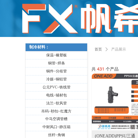
制冷材料：
首页
ꄲ
产品展示
保温~橡塑板
铜管~焊条
共
431
个产品
铜件~分歧管
冷媒~铜铝管
公元PVC~铁线管
电线~辅材包
法兰~软风管
吊码~秒扣~红魔方
中马空调管槽
中财风口~静压箱
丝杆~角钢
(ONEADD)PPSU三通