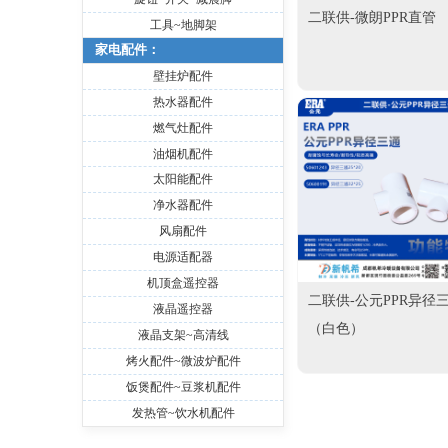
二联供-微朗PPR直管
工具~地脚架
家电配件：
壁挂炉配件
热水器配件
燃气灶配件
油烟机配件
太阳能配件
净水器配件
风扇配件
电源适配器
机顶盒遥控器
二联供-公元PPR异径
液晶遥控器
（白色）
液晶支架~高清线
烤火配件~微波炉配件
饭煲配件~豆浆机配件
发热管~饮水机配件