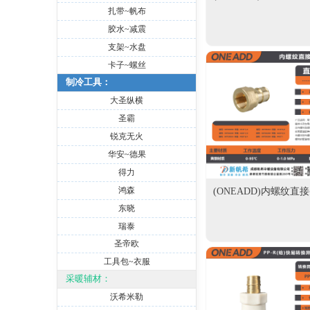
扎带~帆布
胶水~减震
支架~水盘
卡子~螺丝
制冷工具：
大圣纵横
圣霸
锐克无火
华安~德果
得力
鸿森
(ONEADD)内螺纹直
东晓
瑞泰
圣帝欧
工具包~衣服
采暖辅材：
沃希米勒