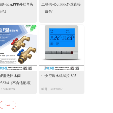
供-公元PPR外丝弯头
二联供-公元PPR外丝直接
白色）
（白色）
勒F型进回水阀
中央空调水机温控-805
25*3/4（不含适配器）
50600594
编号：50390002
GO