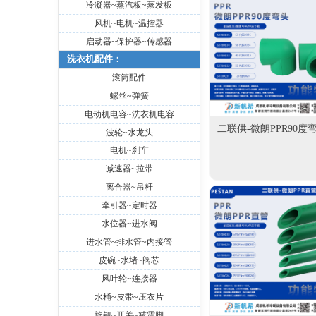
冷凝器~蒸汽板~蒸发板
风机~电机~温控器
启动器~保护器~传感器
洗衣机配件：
滚筒配件
螺丝~弹簧
电动机电容~洗衣机电容
二联供-微朗PPR90度
波轮~水龙头
电机~刹车
减速器~拉带
离合器~吊杆
牵引器~定时器
水位器~进水阀
进水管~排水管~内接管
皮碗~水堵~阀芯
风叶轮~连接器
水桶~皮带~压衣片
旋钮~开关~减震脚